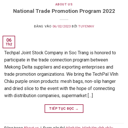
ABOUT US
National Trade Promotion Program 2022
ĐĂNG VÀO
06/02/2023
BỞI
TUYENNV
06
Th2
Techpal Joint Stock Company in Soc Trang is honored to
participate in the trade connection program between
Mekong Delta suppliers and exporting enterprises and
trade promotion organizations. We bring the TechPal Vĩnh
Châu purple onion products: mesh bags, non-slip hanger
and dried slice to the event with the hope of connecting
with distribution companies, supermarket […]
TIẾP TỤC ĐỌC
→
Đăng trong
About us
|
Được gắn thẻ
Hành tím
,
Hành tím vĩnh châu
,