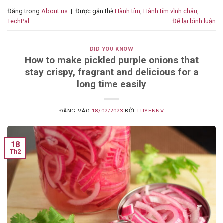
Đăng trong
About us
|
Được gắn thẻ
Hành tím
,
Hành tím vĩnh châu
,
TechPal
Để lại bình luận
DID YOU KNOW
How to make pickled purple onions that
stay crispy, fragrant and delicious for a
long time easily
ĐĂNG VÀO
18/02/2023
BỞI
TUYENNV
18
Th2