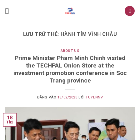
Bỏ
qua
nội
dung
LƯU TRỮ THẺ:
HÀNH TÍM VĨNH CHÂU
ABOUT US
Prime Minister Pham Minh Chinh visited
the TECHPAL Onion Store at the
investment promotion conference in Soc
Trang province
ĐĂNG VÀO
18/02/2023
BỞI
TUYENNV
18
Th2