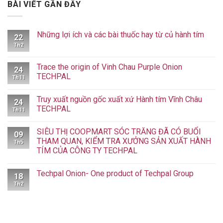
BÀI VIẾT GẦN ĐÂY
Những lợi ích và các bài thuốc hay từ củ hành tím
22
Th2
Không
có
bình
luận
Trace the origin of Vinh Chau Purple Onion
24
ở
TECHPAL
Những
Th11
lợi
Không
ích
có
và
Truy xuất nguồn gốc xuất xứ Hành tím Vĩnh Châu
bình
24
các
luận
TECHPAL
bài
Th11
ở
thuốc
Trace
Không
hay
the
có
từ
SIÊU THỊ COOPMART SÓC TRĂNG ĐÃ CÓ BUỔI
origin
bình
09
củ
of
luận
THAM QUAN, KIỂM TRA XƯỞNG SẢN XUẤT HÀNH
hành
Th5
Vinh
ở
tím
TÍM CỦA CÔNG TY TECHPAL
Chau
Truy
Purple
xuất
Không
Onion
nguồn
có
TECHPAL
gốc
Techpal Onion- One product of Techpal Group
bình
18
xuất
luận
xứ
Th2
Không
ở
Hành
có
SIÊU
tím
bình
THỊ
Vĩnh
luận
COOPMART
Châu
ở
SÓC
TECHPAL
Techpal
TRĂNG
Onion-