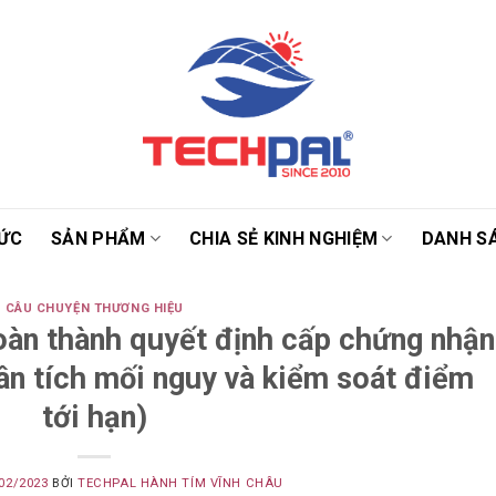
TỨC
SẢN PHẨM
CHIA SẺ KINH NGHIỆM
DANH SÁ
CÂU CHUYỆN THƯƠNG HIỆU
n thành quyết định cấp chứng nhận
n tích mối nguy và kiểm soát điểm
tới hạn)
02/2023
BỞI
TECHPAL HÀNH TÍM VĨNH CHÂU