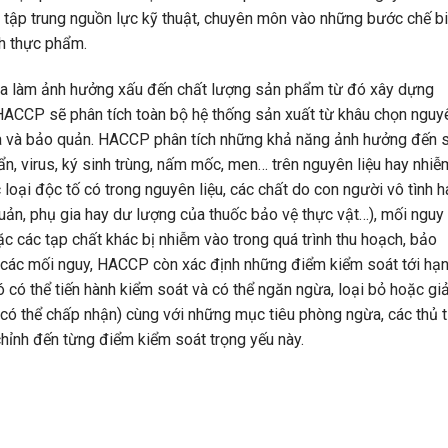
 tập trung nguồn lực kỹ thuật, chuyên môn vào những bước chế b
nh thực phẩm.
 ra làm ảnh hưởng xấu đến chất lượng sản phẩm từ đó xây dựng
 HACCP sẽ phân tích toàn bộ hệ thống sản xuất từ khâu chọn nguy
tra và bảo quản. HACCP phân tích những khả năng ảnh hưởng đến 
n, virus, ký sinh trùng, nấm mốc, men… trên nguyên liệu hay nhiễ
 loại độc tố có trong nguyên liệu, các chất do con người vô tình h
quản, phụ gia hay dư lượng của thuốc bảo vệ thực vật…), mối nguy
oặc các tạp chất khác bị nhiễm vào trong quá trình thu hoạch, bảo
h các mối nguy, HACCP còn xác định những điểm kiểm soát tới hạ
ó có thể tiến hành kiểm soát và có thể ngăn ngừa, loại bỏ hoặc g
có thể chấp nhận) cùng với những mục tiêu phòng ngừa, các thủ 
chỉnh đến từng điểm kiểm soát trọng yếu này.