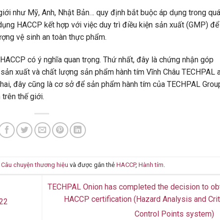
giới như Mỹ, Anh, Nhật Bản… quy định bắt buộc áp dụng trong qu
 dụng HACCP kết hợp với việc duy trì điều kiện sản xuất (GMP) để
ượng vệ sinh an toàn thực phẩm.
CCP có ý nghĩa quan trọng. Thứ nhất, đây là chứng nhận góp
h sản xuất và chất lượng sản phẩm hành tím Vĩnh Châu TECHPAL 
ứ hai, đây cũng là cơ sở để sản phẩm hành tím của TECHPAL Grou
trên thế giới.
g
Câu chuyện thương hiệu
và được gắn thẻ
HACCP
,
Hành tím
.
TECHPAL Onion has completed the decision to ob
HACCP certification (Hazard Analysis and Crit
022
Control Points system)