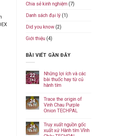
Chia sẻ kinh nghiệm
(7)
Danh sách đại lý
(1)
m
ODEX
Did you know
(2)
Giới thiệu
(4)
BÀI VIẾT GẦN ĐÂY
Những lợi ích và các
22
bài thuốc hay từ củ
Th2
hành tím
Không
có
Trace the origin of
bình
24
luận
Vinh Chau Purple
Th11
ở
Onion TECHPAL
Những
lợi
Không
ích
có
và
Truy xuất nguồn gốc
bình
24
các
luận
xuất xứ Hành tím Vĩnh
bài
Th11
ở
thuốc