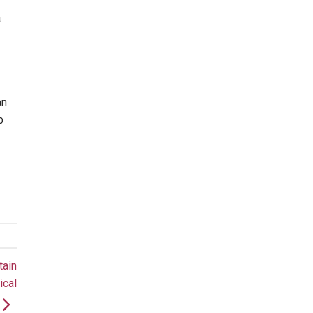
á
an
p
tain
ical