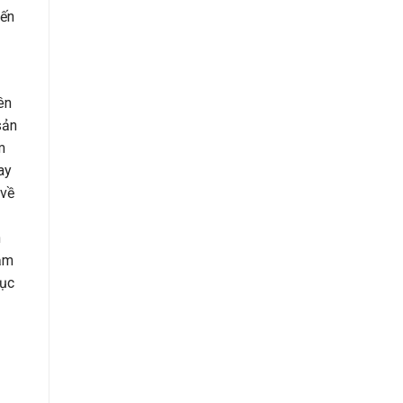
iến
ên
sản
m
ay
 về
n
iảm
tục