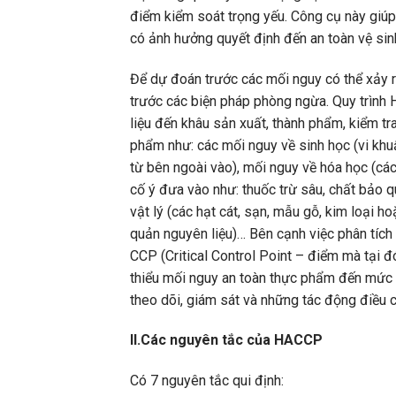
điểm kiểm soát trọng yếu. Công cụ này giúp
có ảnh hưởng quyết định đến an toàn vệ si
Để dự đoán trước các mối nguy có thể xảy
trước các biện pháp phòng ngừa. Quy trình
liệu đến khâu sản xuất, thành phẩm, kiểm 
phẩm như: các mối nguy về sinh học (vi khuẩ
từ bên ngoài vào), mối nguy về hóa học (các
cố ý đưa vào như: thuốc trừ sâu, chất bảo 
vật lý (các hạt cát, sạn, mẫu gỗ, kim loại h
quản nguyên liệu)… Bên cạnh việc phân tíc
CCP (Critical Control Point – điểm mà tại đ
thiểu mối nguy an toàn thực phẩm đến mức 
theo dõi, giám sát và những tác động điều 
II.Các nguyên tắc của HACCP
Có 7 nguyên tắc qui định: